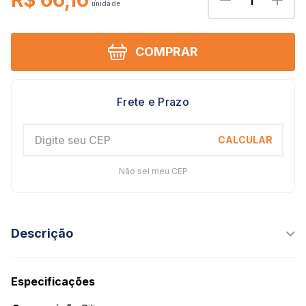
R$ 66,16
1
COMPRAR
Não sei meu CEP
Descrição
Descrição Técnica:
Manta de Silicone, perfeita para abrir massas sem
Especificações
grudar, excelente aderência à bancadas, perfeito