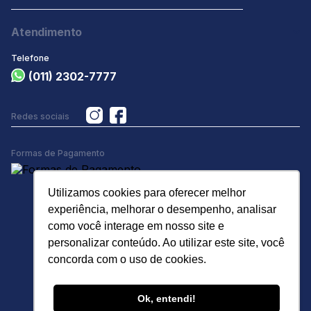
Atendimento
Telefone
(011) 2302-7777
Redes sociais
Formas de Pagamento
Utilizamos cookies para oferecer melhor
experiência, melhorar o desempenho, analisar
como você interage em nosso site e
personalizar conteúdo. Ao utilizar este site, você
concorda com o uso de cookies.
R. Trimonte, 151 - Vila Santa Clara, São Paulo - SP, 03274-
080
Ok, entendi!
Feito por
Tecnologia