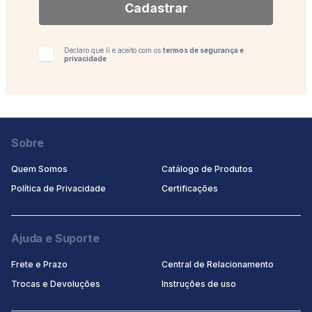
Cadastrar
antes do seu uso.
Validade: Indeterminada.
Declaro que li e aceito com os
termos de segurança e
privacidade
Sobre
Quem Somos
Catálogo de Produtos
Política de Privacidade
Certificaçōes
Ajuda e Suporte
Frete e Prazo
Central de Relacionamento
Trocas e Devoluções
Instruções de uso