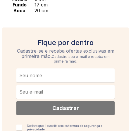
forma. Resultando em um aspecto irresistível. Ótimo
Fundo
17 cm
para panificação, confeitaria e uso doméstico.
Boca
20 cm
Composição Principal: Alumínio
Comprimento: 19,4 cm - Largura: 19,4 cm - Altura: 8
Fique por dentro
cm
Contém: 1 Peça
Cadastre seu e-mail e receba em
Peso aproximado: 132 g
primeira mão.
Regras Gerais:
Imagens meramente ilustrativas.
Todo produto deve ser previamente higienizado,
antes do seu uso.
Validade: Indeterminada.
Cadastrar
Declaro que li e aceito com os
termos de segurança e
privacidade