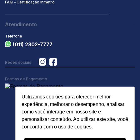
FAQ – Certificação Inmetro
Atendimento
Telefone
(011) 2302-7777
Redes sociais
Formas de Pagamento
Utilizamos cookies para oferecer melhor
experiência, melhorar o desempenho, analisar
como você interage em nosso site e
personalizar conteúdo. Ao utilizar este site, você
concorda com o uso de cookies.
R. Trimonte, 151 - Vila Santa Clara, São Paulo - SP, 03274-
080