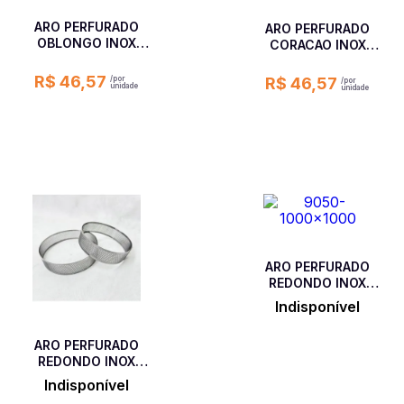
ARO PERFURADO
ARO PERFURADO
OBLONGO INOX
CORACAO INOX
COM FUROS 2 MM -
COM FUROS 2 MM -
9 X 3,5 X 2
8 X 7 X 2
R$ 46,57
R$ 46,57
ARO PERFURADO
REDONDO INOX
COM FUROS 2 MM -
Indisponível
15 X 3
ARO PERFURADO
REDONDO INOX
COM FUROS 2 MM -
Indisponível
20 X 3