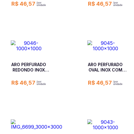
8 X 6,1 X 2
7 X 6,1 X 2
R$ 46,57
R$ 46,57
ARO PERFURADO
ARO PERFURADO
REDONDO INOX
OVAL INOX COM
COM FUROS 2 MM -
FUROS 2 MM - 8,5 X
7 X 2
5,3 X 2
R$ 46,57
R$ 46,57